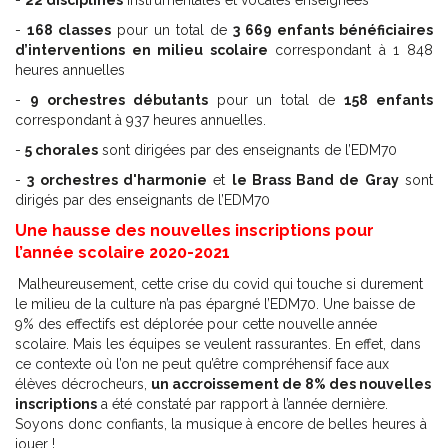
-
22 disciplines
instrumentales et vocales enseignées
-
168 classes
pour un total de
3 669 enfants bénéficiaires
d’interventions en milieu scolaire
correspondant à 1 848
heures annuelles
-
9 orchestres débutants
pour un total de
158 enfants
correspondant à 937 heures annuelles.
-
5 chorales
sont dirigées par des enseignants de l’EDM70
-
3 orchestres d'harmonie
et
le Brass Band de Gray
sont
dirigés par des enseignants de l’EDM70
Une hausse des nouvelles inscriptions pour
l’année scolaire 2020-2021
Malheureusement, cette crise du covid qui touche si durement
le milieu de la culture n’a pas épargné l’EDM70. Une baisse de
9% des effectifs est déplorée pour cette nouvelle année
scolaire. Mais les équipes se veulent rassurantes. En effet, dans
ce contexte où l’on ne peut qu’être compréhensif face aux
élèves décrocheurs,
un accroissement de 8% des nouvelles
inscriptions
a été constaté par rapport à l’année dernière.
Soyons donc confiants, la musique à encore de belles heures à
jouer !