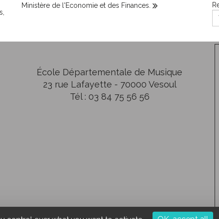
Re
Ministère de l'Economie et des Finances.
s,
École Départementale de Musique
23 rue Lafayette - 70000 Vesoul
Tél : 03 84 75 56 56