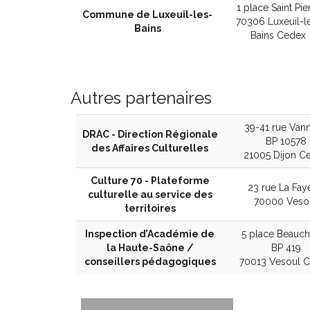
1 place Saint Pie
Commune de Luxeuil-les-
70306 Luxeuil-l
Bains
Bains Cedex
Autres partenaires
39-41 rue Vann
DRAC - Direction Régionale
BP 10578
des Affaires Culturelles
21005 Dijon C
Culture 70 - Plateforme
23 rue La Fay
culturelle au service des
70000 Veso
territoires
Inspection d’Académie de
5 place Beauc
la Haute-Saône /
BP 419
conseillers pédagogiques
70013 Vesoul 