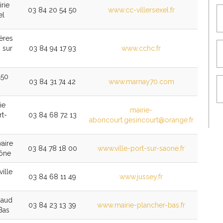
irie
03 84 20 54 50
www.cc-villersexel.fr
el
ières
 sur
03 84 94 17 93
www.cchc.fr
150
03 84 31 74 42
www.marnay70.com
ie
mairie-
t-
03 84 68 72 13
aboncourt.gesincourt@orange.fr
vaire
03 84 78 18 00
www.ville-port-sur-saone.fr
aône
ille
03 84 68 11 49
www.jussey.fr
gaud
03 84 23 13 39
www.mairie-plancher-bas.fr
Bas