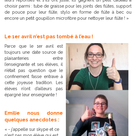
leurs réponses et s'ils ont juste, ils gagnent un petit cadeau à
choisir parmi : tube de graisse pour les joints des flûtes, support
de pouce pour leur flûte, stylo en forme de flûte à bec ou
encore un petit goupillon microfibre pour nettoyer leur flûte ! »
Le 1er avril n’est pas tombé à l’eau !
Parce que le 1er avril est
toujours une date source de
plaisanteries entre
l’enseignante et ses élèves, il
n’était pas question que le
confinement fasse entrave à
cette joyeuse tradition. Les
élèves n’ont d’ailleurs pas
épargné leur enseignante !
Emilie nous donne
quelques anecdotes :
« - j'appelle sur skype et ce
n'est pas mon élève qui est