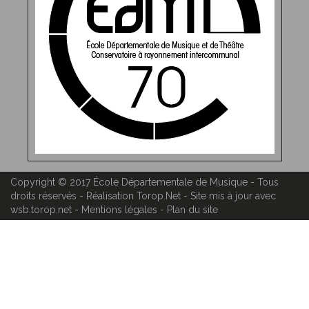
Copyright © 2017
École Départementale de Musique
- Tous
droits réservés - Réalisation
Torop.Net
- Site mis à jour avec
wsb.torop.net
-
Mentions légales
-
Plan du site