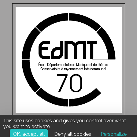
This site uses cookies and gives you control over what
Copyright © 2017
École Départementale de Musique
- Tous
you want to activate
droits réservés - Réalisation
Torop.Net
- Site mis à jour avec
OK, accept all
Deny all cookies
Personalize