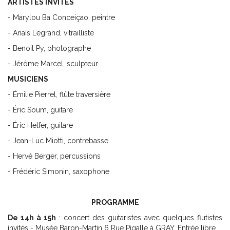
ARTISTES INVITÉS
- Marylou Ba Conceiçao, peintre
- Anaïs Legrand, vitrailliste
- Benoit Py, photographe
- Jérôme Marcel, sculpteur
MUSICIENS
- Émilie Pierrel, flûte traversière
- Éric Soum, guitare
- Éric Helfer, guitare
- Jean-Luc Miotti, contrebasse
- Hervé Berger, percussions
- Frédéric Simonin, saxophone
PROGRAMME
De 14h à 15h
: concert des guitaristes avec quelques flutistes
invités - Musée Baron-Martin
6 Rue Pigalle à
GRAY. Entrée libre.