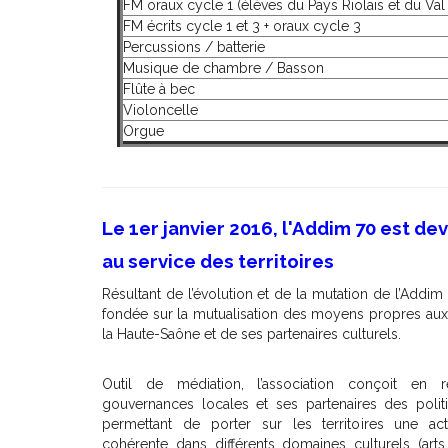
FM oraux cycle 1 (élèves du Pays Riolais et du Va
FM écrits cycle 1 et 3 + oraux cycle 3
Percussions / batterie
Musique de chambre / Basson
Flûte à bec
Violoncelle
Orgue
Le 1er janvier 2016, l'Addim 70 est d
au service des territoires
Résultant de l’évolution et de la mutation de l’Addim
fondée sur la mutualisation des moyens propres aux 
la Haute-Saône et de ses partenaires culturels.
Outil de médiation, l’association conçoit en r
gouvernances locales et ses partenaires des politi
permettant de porter sur les territoires une act
cohérente dans différents domaines culturels (arts 