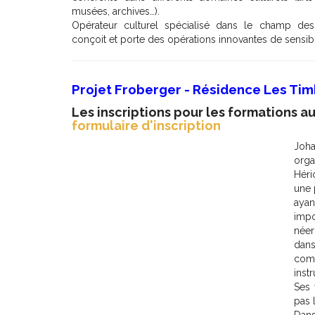
musées, archives…).
Opérateur culturel spécialisé dans le champ des ar
conçoit et porte des opérations innovantes de sensibil
Projet Froberger - Résidence Les Ti
Les inscriptions pour les formations a
formulaire d'inscription
Joha
orga
Héri
une 
ayan
impo
néer
dan
comp
inst
Ses 
pas 
Dans