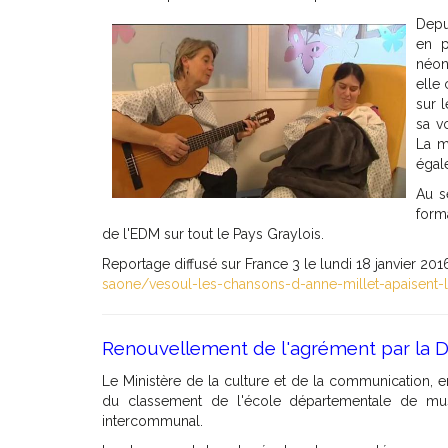
Depu
en p
néon
elle
sur 
sa v
La m
égal
Au s
form
de l'EDM sur tout le Pays Graylois.
Reportage diffusé sur France 3 le lundi 18 janvier 201
saone/vesoul-les-chansons-d-anne-millet-apaisent
Renouvellement de l'agrément par la
Le Ministère de la culture et de la communication, e
du classement de l'école départementale de mu
intercommunal.