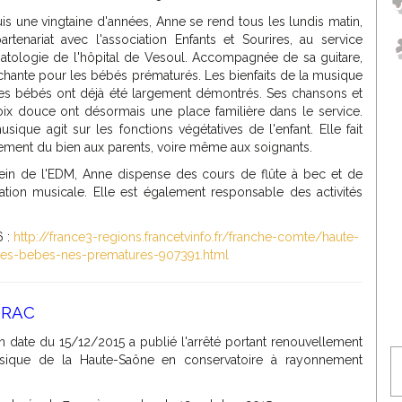
is une vingtaine d'années, Anne se rend tous les lundis matin,
artenariat avec l'association Enfants et Sourires, au service
atologie de l'hôpital de Vesoul. Accompagnée de sa guitare,
 chante pour les bébés prématurés. Les bienfaits de la musique
les bébés ont déjà été largement démontrés. Ses chansons et
oix douce ont désormais une place familière dans le service.
usique agit sur les fonctions végétatives de l'enfant. Elle fait
ement du bien aux parents, voire même aux soignants.
ein de l'EDM, Anne dispense des cours de flûte à bec et de
ation musicale. Elle est également responsable des activités
6 :
http://france3-regions.francetvinfo.fr/franche-comte/haute-
-les-bebes-nes-prematures-907391.html
 DRAC
n date du 15/12/2015 a publié l'arrêté portant renouvellement
sique de la Haute-Saône en conservatoire à rayonnement