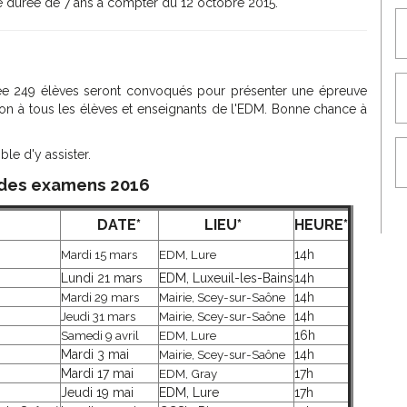
e durée de 7 ans à compter du 12 octobre 2015.
ée 249 élèves seront convoqués pour présenter une épreuve
on à tous les élèves et enseignants de l'EDM. Bonne chance à
le d'y assister.
 des examens 2016
DATE*
LIEU*
HEURE*
Mardi 15 mars
EDM, Lure
14h
Lundi 21 mars
EDM, Luxeuil-les-Bains
14h
Mardi 29 mars
Mairie, Scey-sur-Saône
14h
Jeudi 31 mars
Mairie, Scey-sur-Saône
14h
Samedi 9 avril
EDM, Lure
16h
Mardi 3 mai
Mairie, Scey-sur-Saône
14h
Mardi 17 mai
EDM, Gray
17h
Jeudi 19 mai
EDM, Lure
17h