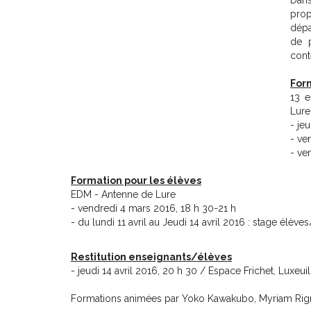
prop
dépa
de 
cont
For
13 e
Lure
- je
- ve
- ve
Formation pour les élèves
EDM - Antenne de Lure
- vendredi 4 mars 2016, 18 h 30-21 h
- du lundi 11 avril au Jeudi 14 avril 2016 : stage élève
Restitution enseignants/élèves
- jeudi 14 avril 2016, 20 h 30 / Espace Frichet, Luxeui
Formations animées par Yoko Kawakubo, Myriam Rign