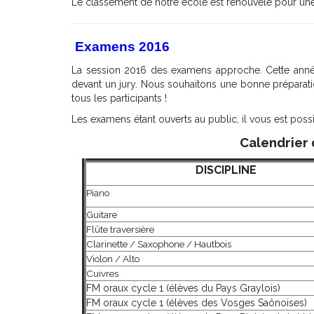
Le classement de notre école est renouvelé pour un
Examens 2016
La session 2016 des examens approche. Cette ann
devant un jury. Nous souhaitons une bonne préparati
tous les participants !
Les examens étant ouverts au public, il vous est possib
Calendrier
DISCIPLINE
Piano
Guitare
Flûte traversière
Clarinette /
Saxophone / Hautbois
Violon / Alto
Cuivres
FM oraux cycle 1 (élèves du Pays Graylois)
FM oraux cycle 1 (élèves des Vosges Saônoises)