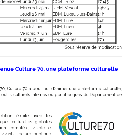
l de Saône)
Lundi 23 mai
CCSL, Rioz
17h45
Mercredi 25 mai
IUFM, Vesoul
13h45
Jeudi 26 mai
EDM, Luxeuil-les-Bains
14h
Mercredi 1er juin
EDM, Lure
14h
Jeudi 2 juin
EDM, Luxeuil
9h
Vendredi 3 juin
EDM, Lure
14h
Lundi 13 juin
Fougerolles
17h
*Sous réserve de modification
evenue Culture 70, une plateforme culturelle
 70, Culture 70 a pour but d’animer une plate-forme culturelle,
outils culturels internes ou périphériques du Département de
elation étroite avec les
ques culturelles globales
ion complète, visible et
vivants, lecture publique,