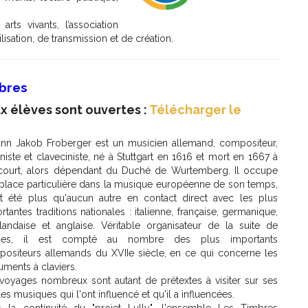
ts vivants, l’association
isation, de transmission et de création.
mbres
ux élèves sont ouvertes :
Télécharger le
nn Jakob Froberger est un musicien allemand, compositeur,
niste et claveciniste, né à Stuttgart en 1616 et mort en 1667 à
court, alors dépendant du Duché de Wurtemberg. Il occupe
place particulière dans la musique européenne de son temps,
t été plus qu'aucun autre en contact direct avec les plus
rtantes traditions nationales : italienne, française, germanique,
landaise et anglaise. Véritable organisateur de la suite de
ses, il est compté au nombre des plus importants
ositeurs allemands du XVIIe siècle, en ce qui concerne les
ruments à claviers.
voyages nombreux sont autant de prétextes à visiter sur ses
les musiques qui l'ont influencé et qu'il a influencées.
 la continuité du "projet Lully", l'ensemble Les Timbres